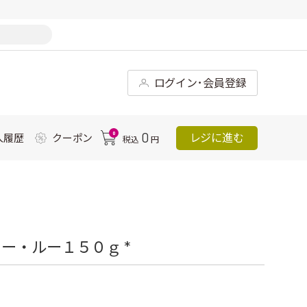
ログイン･会員登録
0
0
レジに進む
入履歴
クーポン
税込
円
ー・ルー１５０ｇ *