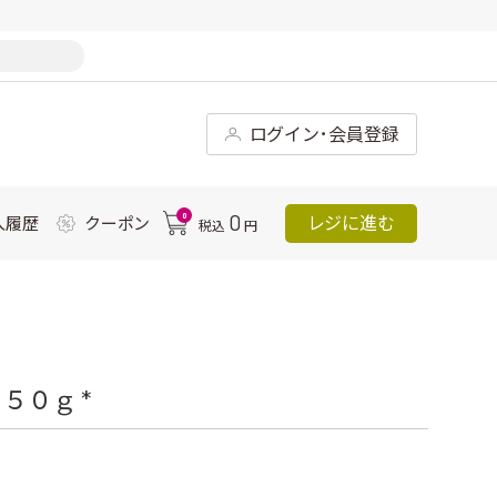
ログイン･会員登録
0
0
レジに進む
入履歴
クーポン
税込
円
５０ｇ *