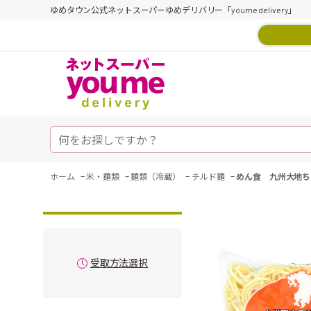
ゆめタウン公式ネットスーパーゆめデリバリー「youme delivery」
-
-
-
-
ホーム
米・麺類
麺類（冷蔵）
チルド麺
めん食 九州大地ち
受取方法選択