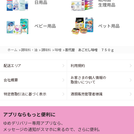
>
>
>
>
ホーム
調味料・油
調味料
味噌
喜代屋 あごだし味噌 ７５０ｇ
配送エリア
利用規約
お客さまの個人情報の
会社概要
取扱いについて
特定商取引法に基づく表示
酒類販売管理者標識
アプリならもっと便利に
ゆめデリバリー専用アプリなら、
メッセージの通知がスマホに来るので、さらに便利。