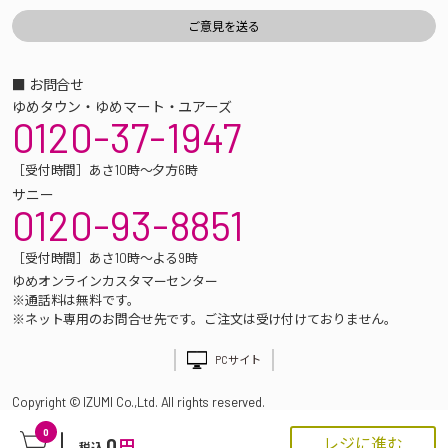
■ お問合せ
ゆめタウン・ゆめマート・ユアーズ
0120-37-1947
［受付時間］あさ10時～夕方6時
サニー
0120-93-8851
［受付時間］あさ10時～よる9時
ゆめオンラインカスタマーセンター
※通話料は無料です。
※ネット専用のお問合せ先です。ご注文は受け付けておりません。
PCサイト
Copyright © IZUMI Co.,Ltd. All rights reserved.
0
0
レジに進む
円
税込