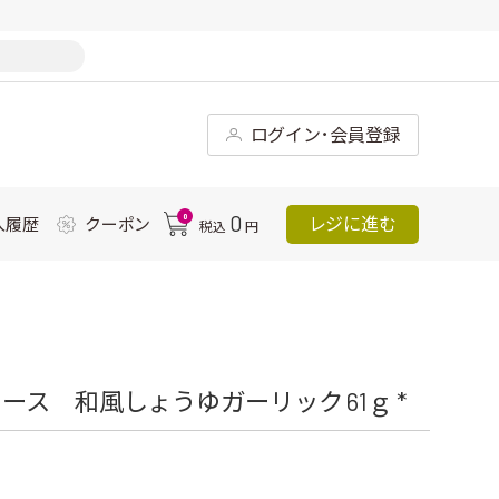
ログイン･会員登録
0
0
レジに進む
入履歴
クーポン
税込
円
ス 和風しょうゆガーリック 61ｇ *