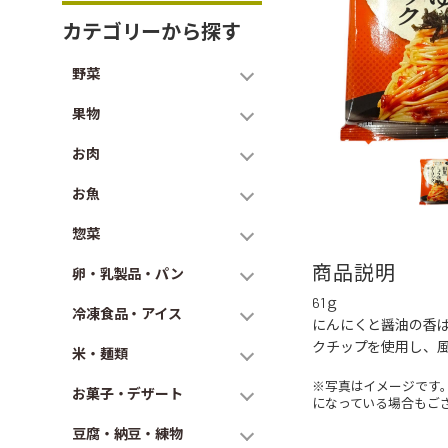
カテゴリーから探す
野菜
果物
お肉
お魚
惣菜
商品説明
卵・乳製品・パン
61ｇ
冷凍食品・アイス
にんにくと醤油の香
クチップを使用し、
米・麺類
※写真はイメージです
お菓子・デザート
になっている場合もご
豆腐・納豆・練物