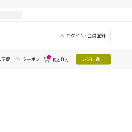
ログイン･会員登録
0
0
レジに進む
入履歴
クーポン
税込
円