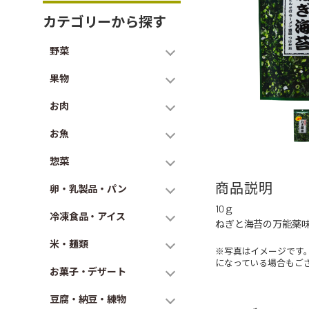
カテゴリーから探す
野菜
果物
お肉
お魚
惣菜
商品説明
卵・乳製品・パン
10ｇ
冷凍食品・アイス
ねぎと海苔の万能薬
米・麺類
※写真はイメージです
になっている場合もご
お菓子・デザート
豆腐・納豆・練物