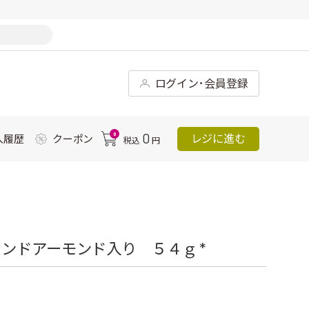
ログイン･会員登録
0
0
レジに進む
入履歴
クーポン
税込
円
ンドアーモンド入り ５４ｇ *