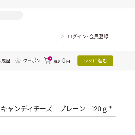
ログイン･会員登録
0
0
レジに進む
入履歴
クーポン
税込
円
ャンディチーズ プレーン 120ｇ *