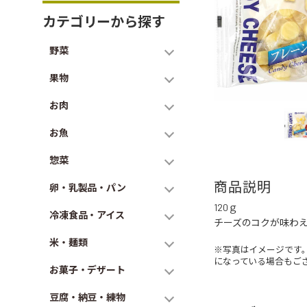
カテゴリーから探す
野菜
果物
お肉
お魚
惣菜
商品説明
卵・乳製品・パン
120ｇ
冷凍食品・アイス
チーズのコクが味わ
米・麺類
※写真はイメージです
になっている場合もご
お菓子・デザート
豆腐・納豆・練物