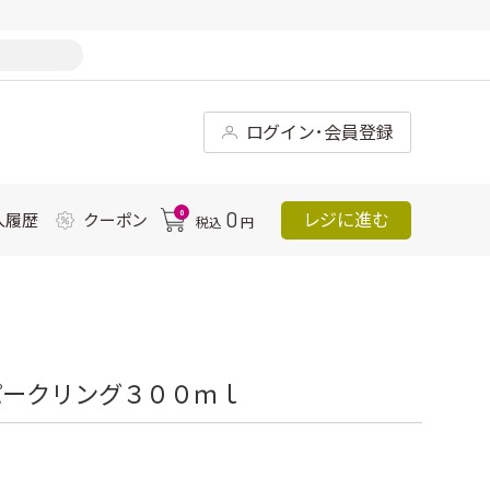
ログイン･会員登録
0
0
レジに進む
入履歴
クーポン
税込
円
パークリング３００ｍｌ