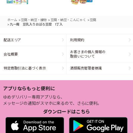
>
>
>
ホーム
豆腐・納豆・練物
豆腐・納豆・こんにゃく
豆腐
>
九一庵 豆乳入りおぼろ豆腐 1丁入
配送エリア
利用規約
お客さまの個人情報の
会社概要
取扱いについて
特定商取引法に基づく表示
酒類販売管理者標識
アプリならもっと便利に
ゆめデリバリー専用アプリなら、
メッセージの通知がスマホに来るので、さらに便利。
ダウンロードはこちら