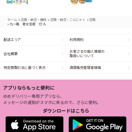
>
>
>
ホーム
豆腐・納豆・練物
豆腐・納豆・こんにゃく
豆腐
>
九一庵 寄せ豆腐 1丁入
配送エリア
利用規約
お客さまの個人情報の
会社概要
取扱いについて
特定商取引法に基づく表示
酒類販売管理者標識
アプリならもっと便利に
ゆめデリバリー専用アプリなら、
メッセージの通知がスマホに来るので、さらに便利。
ダウンロードはこちら