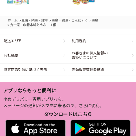
>
>
>
ホーム
豆腐・納豆・練物
豆腐・納豆・こんにゃく
豆腐
>
九一庵 巾着木綿とうふ １個
配送エリア
利用規約
お客さまの個人情報の
会社概要
取扱いについて
特定商取引法に基づく表示
酒類販売管理者標識
アプリならもっと便利に
ゆめデリバリー専用アプリなら、
メッセージの通知がスマホに来るので、さらに便利。
ダウンロードはこちら