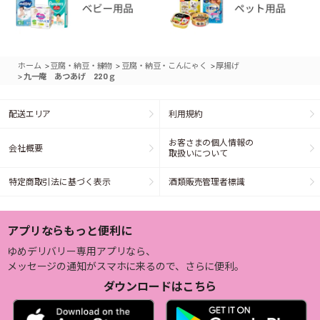
>
>
>
ホーム
豆腐・納豆・練物
豆腐・納豆・こんにゃく
厚揚げ
>
九一庵 あつあげ 220ｇ
配送エリア
利用規約
お客さまの個人情報の
会社概要
取扱いについて
特定商取引法に基づく表示
酒類販売管理者標識
アプリならもっと便利に
ゆめデリバリー専用アプリなら、
メッセージの通知がスマホに来るので、さらに便利。
ダウンロードはこちら