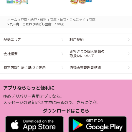
>
>
>
ホーム
豆腐・納豆・練物
豆腐・納豆・こんにゃく
豆腐
>
九一庵 こだわり絹ごし豆腐 300ｇ
配送エリア
利用規約
お客さまの個人情報の
会社概要
取扱いについて
特定商取引法に基づく表示
酒類販売管理者標識
アプリならもっと便利に
ゆめデリバリー専用アプリなら、
メッセージの通知がスマホに来るので、さらに便利。
ダウンロードはこちら