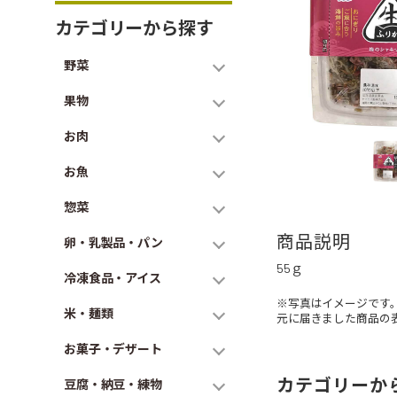
カテゴリーから探す
野菜
果物
お肉
お魚
惣菜
商品説明
卵・乳製品・パン
55ｇ
冷凍食品・アイス
※写真はイメージです
米・麺類
元に届きました商品の
お菓子・デザート
カテゴリーか
豆腐・納豆・練物