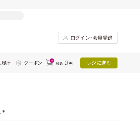
ログイン･会員登録
0
0
レジに進む
入履歴
クーポン
税込
円
*