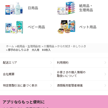
>
>
>
ホーム
紙用品・生理用品他
介護用品
からだ拭き・おしりふき
>
厚手のおしりふき 大人用 80枚入
配送エリア
利用規約
お客さまの個人情報の
会社概要
取扱いについて
特定商取引法に基づく表示
酒類販売管理者標識
アプリならもっと便利に