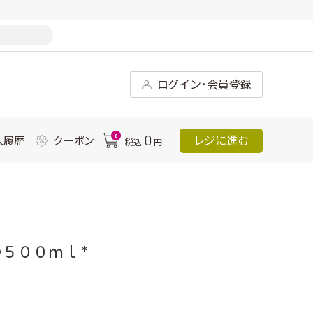
ログイン･会員登録
0
0
レジに進む
入履歴
クーポン
税込
円
５００ｍｌ *