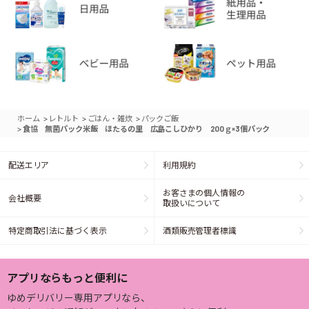
>
>
>
ホーム
レトルト
ごはん・雑炊
パックご飯
>
食協 無菌パック米飯 ほたるの里 広島こしひかり 200ｇ×3個パック
配送エリア
利用規約
お客さまの個人情報の
会社概要
取扱いについて
特定商取引法に基づく表示
酒類販売管理者標識
アプリならもっと便利に
ゆめデリバリー専用アプリなら、