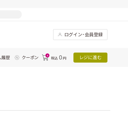
ログイン･会員登録
0
0
レジに進む
入履歴
クーポン
税込
円