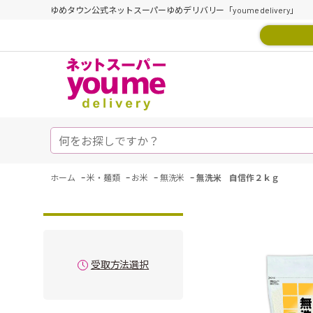
ゆめタウン公式ネットスーパーゆめデリバリー「youme delivery」
-
-
-
-
ホーム
米・麺類
お米
無洗米
無洗米 自信作２ｋｇ
受取方法選択