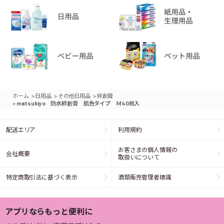
>
>
>
ホーム
日用品
その他日用品
絆創膏
>
matsukiyo 防水絆創膏 肌色タイプ Ｍ40枚入
配送エリア
利用規約
お客さまの個人情報の
会社概要
取扱いについて
特定商取引法に基づく表示
酒類販売管理者標識
アプリならもっと便利に