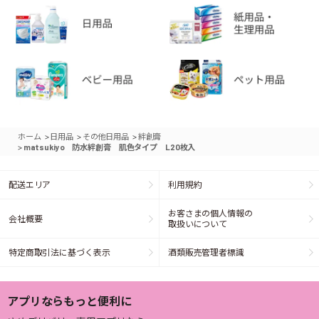
>
>
>
ホーム
日用品
その他日用品
絆創膏
>
matsukiyo 防水絆創膏 肌色タイプ L20枚入
配送エリア
利用規約
お客さまの個人情報の
会社概要
取扱いについて
特定商取引法に基づく表示
酒類販売管理者標識
アプリならもっと便利に