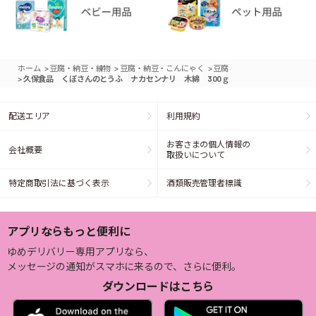
>
>
>
ホーム
豆腐・納豆・練物
豆腐・納豆・こんにゃく
豆腐
>
久保食品 くぼさんのとうふ ナカセンナリ 木綿 300ｇ
配送エリア
利用規約
お客さまの個人情報の
会社概要
取扱いについて
特定商取引法に基づく表示
酒類販売管理者標識
アプリならもっと便利に
ゆめデリバリー専用アプリなら、
メッセージの通知がスマホに来るので、さらに便利。
ダウンロードはこちら