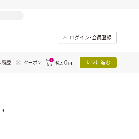
ログイン･会員登録
0
0
レジに進む
入履歴
クーポン
税込
円
*