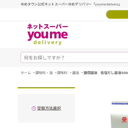
ゆめタウン公式ネットスーパーゆめデリバリー「youme delivery」
-
-
-
-
ホーム
調味料・油
調味料
醤油
鎌田醤油 低塩だし醤油 500
受取方法選択