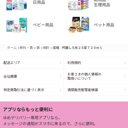
>
>
>
>
ホーム
飲料・酒
酒
焼酎
高橋 吟麗しろ米２５度７２０ｍｌ
配送エリア
利用規約
お客さまの個人情報の
会社概要
取扱いについて
特定商取引法に基づく表示
酒類販売管理者標識
アプリならもっと便利に
ゆめデリバリー専用アプリなら、
メッセージの通知がスマホに来るので、さらに便利。