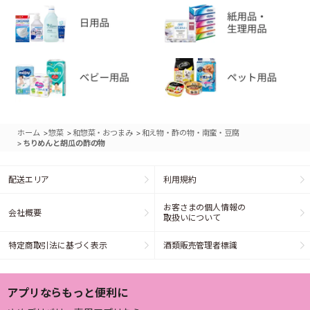
>
>
>
ホーム
惣菜
和惣菜・おつまみ
和え物・酢の物・南蛮・豆腐
>
ちりめんと胡瓜の酢の物
配送エリア
利用規約
お客さまの個人情報の
会社概要
取扱いについて
特定商取引法に基づく表示
酒類販売管理者標識
アプリならもっと便利に