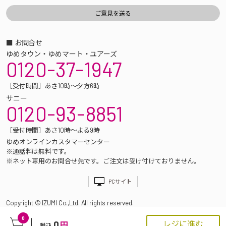
■ お問合せ
ゆめタウン・ゆめマート・ユアーズ
0120-37-1947
［受付時間］あさ10時～夕方6時
サニー
0120-93-8851
［受付時間］あさ10時～よる9時
ゆめオンラインカスタマーセンター
※通話料は無料です。
※ネット専用のお問合せ先です。ご注文は受け付けておりません。
PCサイト
Copyright © IZUMI Co.,Ltd. All rights reserved.
0
0
レジに進む
円
税込