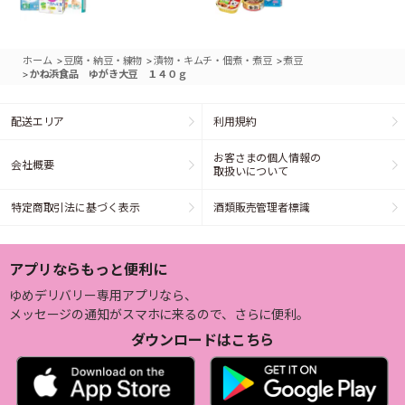
>
>
>
ホーム
豆腐・納豆・練物
漬物・キムチ・佃煮・煮豆
煮豆
>
かね浜食品 ゆがき大豆 １４０ｇ
配送エリア
利用規約
お客さまの個人情報の
会社概要
取扱いについて
特定商取引法に基づく表示
酒類販売管理者標識
アプリならもっと便利に
ゆめデリバリー専用アプリなら、
メッセージの通知がスマホに来るので、さらに便利。
ダウンロードはこちら