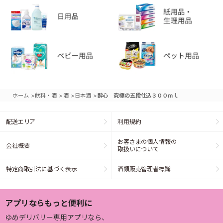
>
>
>
>
ホーム
飲料・酒
酒
日本酒
酔心 究極の五段仕込３００ｍｌ
配送エリア
利用規約
お客さまの個人情報の
会社概要
取扱いについて
特定商取引法に基づく表示
酒類販売管理者標識
アプリならもっと便利に
ゆめデリバリー専用アプリなら、