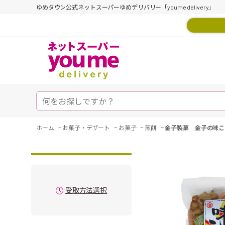
ゆめタウン公式ネットスーパーゆめデリバリー「youme delivery」
-
-
-
-
ホーム
お菓子・デザート
お菓子
煎餅
金子製菓 金子の味こ
受取方法選択