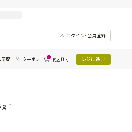
ログイン･会員登録
0
0
レジに進む
入履歴
クーポン
税込
円
ｇ *