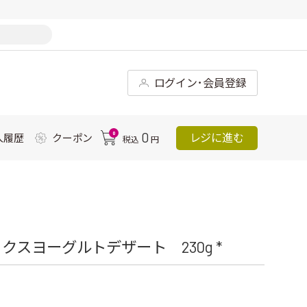
ログイン･会員登録
0
0
レジに進む
入履歴
クーポン
税込
円
スヨーグルトデザート 230g *