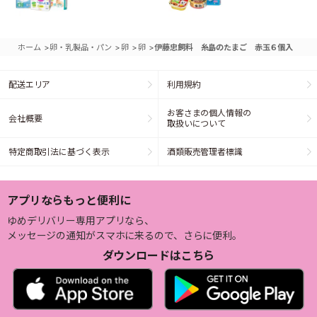
>
>
>
>
ホーム
卵・乳製品・パン
卵
卵
伊藤忠飼料 糸島のたまご 赤玉６個入
配送エリア
利用規約
お客さまの個人情報の
会社概要
取扱いについて
特定商取引法に基づく表示
酒類販売管理者標識
アプリならもっと便利に
ゆめデリバリー専用アプリなら、
メッセージの通知がスマホに来るので、さらに便利。
ダウンロードはこちら