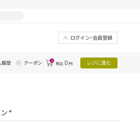
ログイン･会員登録
0
0
レジに進む
入履歴
クーポン
税込
円
 *