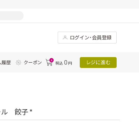
ログイン･会員登録
0
0
レジに進む
入履歴
クーポン
税込
円
ル 餃子 *