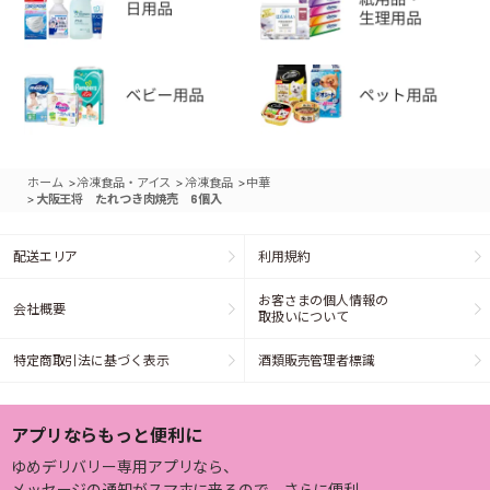
>
>
>
ホーム
冷凍食品・アイス
冷凍食品
中華
>
大阪王将 たれつき肉焼売 6個入
配送エリア
利用規約
お客さまの個人情報の
会社概要
取扱いについて
特定商取引法に基づく表示
酒類販売管理者標識
アプリならもっと便利に
ゆめデリバリー専用アプリなら、
メッセージの通知がスマホに来るので、さらに便利。