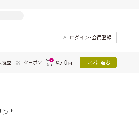
ログイン･会員登録
0
0
レジに進む
入履歴
クーポン
税込
円
ン *