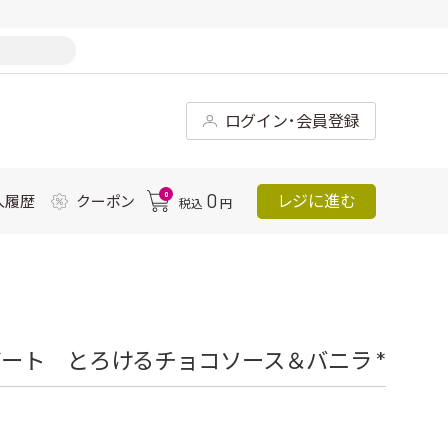
ログイン･会員登録
0
0
レジに進む
入履歴
クーポン
税込
円
ート とろけるチョコソース＆バニラ *