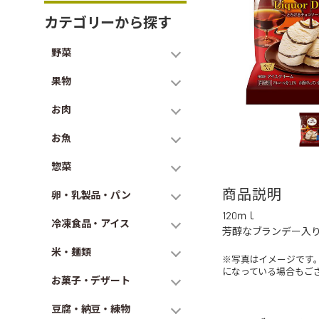
カテゴリーから探す
野菜
果物
お肉
お魚
惣菜
商品説明
卵・乳製品・パン
120ｍｌ
冷凍食品・アイス
芳醇なブランデー入
米・麺類
※写真はイメージです
になっている場合もご
お菓子・デザート
豆腐・納豆・練物