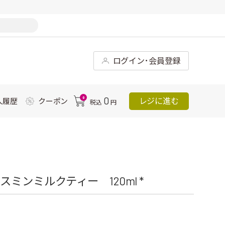
ログイン･会員登録
0
0
レジに進む
入履歴
クーポン
税込
円
ミンミルクティー 120ml *