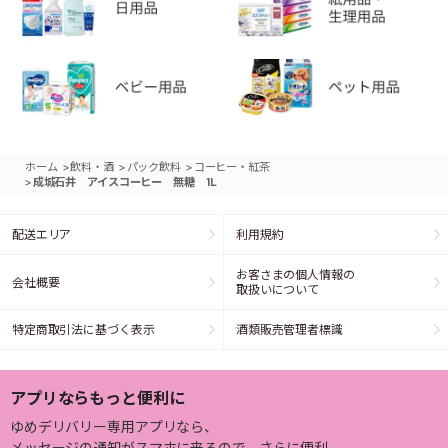
>
>
>
ホーム
飲料・酒
パック飲料
コーヒー・紅茶
>
成城石井 アイスコーヒー 無糖 1L
配送エリア
利用規約
お客さまの個人情報の
会社概要
取扱いについて
特定商取引法に基づく表示
酒類販売管理者標識
アプリならもっと便利に
ゆめデリバリー専用アプリなら、
メッセージの通知がスマホに来るので、さらに便利。