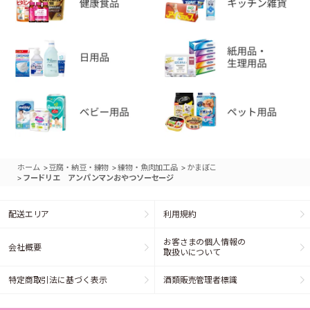
>
>
>
ホーム
豆腐・納豆・練物
練物・魚肉加工品
かまぼこ
>
フードリエ アンパンマンおやつソーセージ
配送エリア
利用規約
お客さまの個人情報の
会社概要
取扱いについて
特定商取引法に基づく表示
酒類販売管理者標識