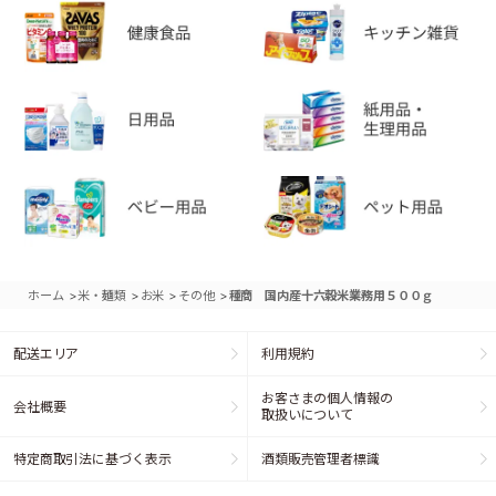
>
>
>
>
ホーム
米・麺類
お米
その他
種商 国内産十六穀米業務用５００ｇ
配送エリア
利用規約
お客さまの個人情報の
会社概要
取扱いについて
特定商取引法に基づく表示
酒類販売管理者標識