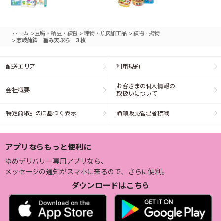
>
>
>
ホーム
豆腐・納豆・練物
練物・魚肉加工品
練物・揚物
>
志岐蒲鉾 旨み天ぷら ３枚
配送エリア
利用規約
お客さまの個人情報の
会社概要
取扱いについて
特定商取引法に基づく表示
酒類販売管理者標識
アプリならもっと便利に
ゆめデリバリー専用アプリなら、
メッセージの通知がスマホに来るので、さらに便利。
ダウンロードはこちら