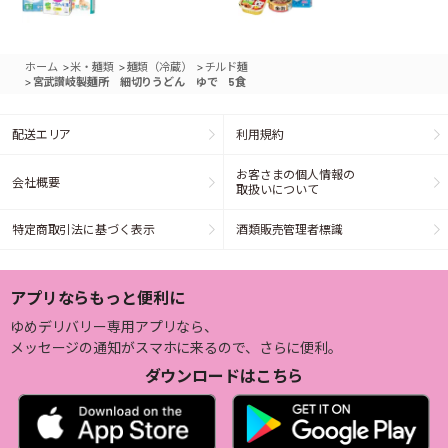
>
>
>
ホーム
米・麺類
麺類（冷蔵）
チルド麺
>
宮武讃岐製麺所 細切りうどん ゆで 5食
配送エリア
利用規約
お客さまの個人情報の
会社概要
取扱いについて
特定商取引法に基づく表示
酒類販売管理者標識
アプリならもっと便利に
ゆめデリバリー専用アプリなら、
メッセージの通知がスマホに来るので、さらに便利。
ダウンロードはこちら