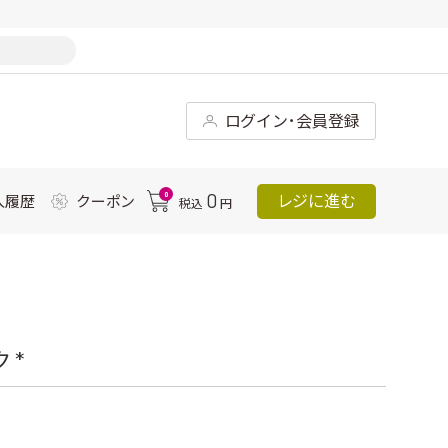
ログイン･会員登録
0
0
レジに進む
入履歴
クーポン
税込
円
 *