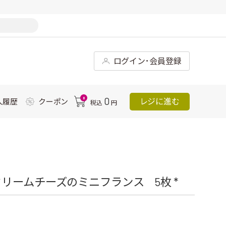
ログイン･会員登録
0
0
レジに進む
入履歴
クーポン
税込
円
リームチーズのミニフランス 5枚 *