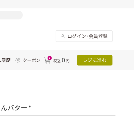
ログイン･会員登録
0
0
レジに進む
入履歴
クーポン
税込
円
んバター *