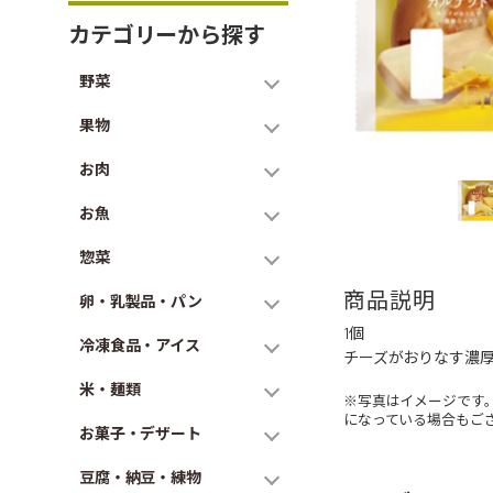
カテゴリーから探す
野菜
果物
お肉
お魚
惣菜
商品説明
卵・乳製品・パン
1個
冷凍食品・アイス
チーズがおりなす濃
米・麺類
※写真はイメージです
になっている場合もご
お菓子・デザート
豆腐・納豆・練物