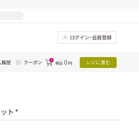
ログイン･会員登録
0
0
レジに進む
入履歴
クーポン
税込
円
ト *