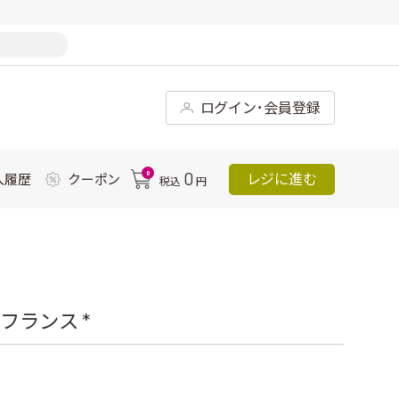
ログイン･会員登録
0
0
レジに進む
入履歴
クーポン
税込
円
フランス *