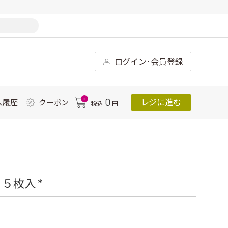
ログイン･会員登録
0
0
レジに進む
入履歴
クーポン
税込
円
５枚入 *