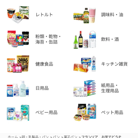
>
>
>
>
ホーム
卵・乳製品・パン
パン
菓子パン
フランソア お芋でどうぞ