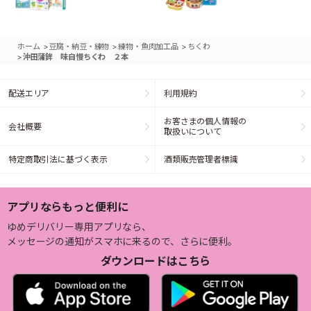
>
>
>
ホーム
豆腐・納豆・練物
練物・魚肉加工品
ちくわ
>
沖田蒲鉾 味自慢ちくわ ２本
配送エリア
利用規約
お客さまの個人情報の
会社概要
取扱いについて
特定商取引法に基づく表示
酒類販売管理者標識
アプリならもっと便利に
ゆめデリバリー専用アプリなら、
メッセージの通知がスマホに来るので、さらに便利。
ダウンロードはこちら