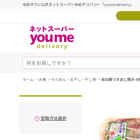
ゆめタウン公式ネットスーパーゆめデリバリー「youme delivery」
-
-
-
ホーム
お魚
ちりめん・丸干し・干し物
萩の瀬つきあじ開き４
受取方法選択