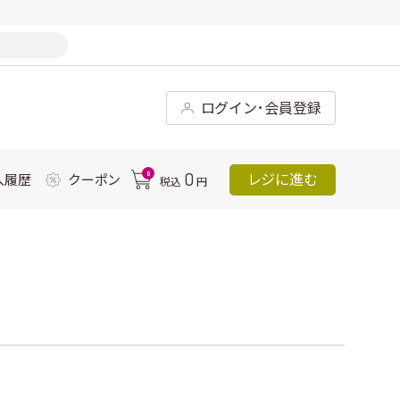
ログイン･会員登録
0
0
レジに進む
入履歴
クーポン
税込
円